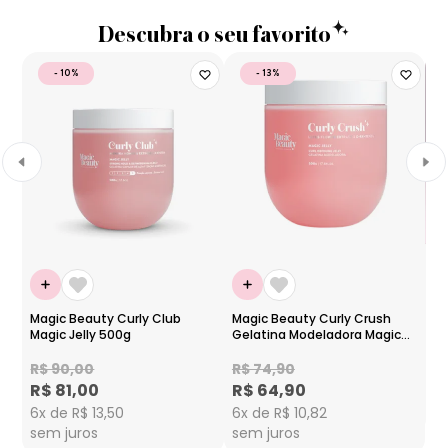
Descubra o seu favorito
- 10%
- 13%
Magic Beauty Curly Club
Magic Beauty Curly Crush
Ma
Magic Jelly 500g
Gelatina Modeladora Magic
Es
Jelly 500g
R$ 90,00
R$ 74,90
R
R$ 81,00
R$ 64,90
6x
6x de R$ 13,50
6x de R$ 10,82
s
sem juros
sem juros