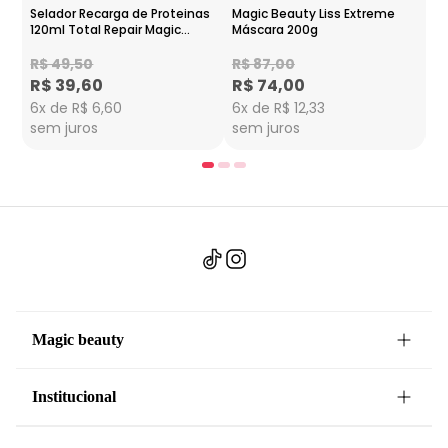
Selador Recarga de Proteinas
Magic Beauty Liss Extreme
Ma
120ml Total Repair Magic
Máscara 200g
Co
Beauty
R$ 49,50
R$ 87,00
R
R$ 39,60
R$ 74,00
R
6x de R$ 6,60
6x de R$ 12,33
6x
sem juros
sem juros
s
Magic beauty
Institucional