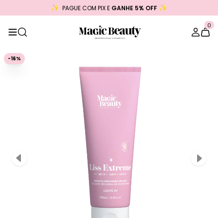
PAGUE COM PIX E
GANHE 5% OFF
0
-16%