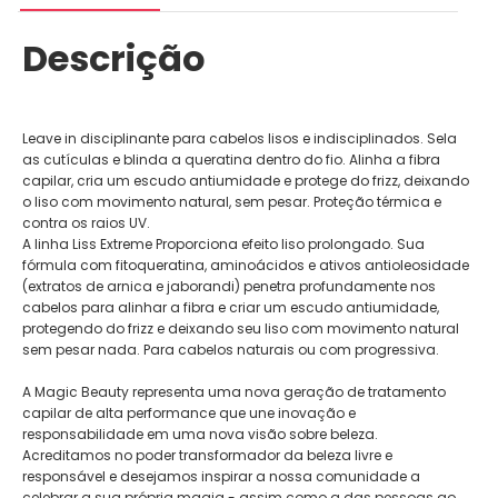
Descrição
Leave in disciplinante para cabelos lisos e indisciplinados. Sela
as cutículas e blinda a queratina dentro do fio. Alinha a fibra
capilar, cria um escudo antiumidade e protege do frizz, deixando
o liso com movimento natural, sem pesar. Proteção térmica e
contra os raios UV.
A linha Liss Extreme Proporciona efeito liso prolongado. Sua
fórmula com fitoqueratina, aminoácidos e ativos antioleosidade
(extratos de arnica e jaborandi) penetra profundamente nos
cabelos para alinhar a fibra e criar um escudo antiumidade,
protegendo do frizz e deixando seu liso com movimento natural
sem pesar nada. Para cabelos naturais ou com progressiva.
A Magic Beauty representa uma nova geração de tratamento
capilar de alta performance que une inovação e
responsabilidade em uma nova visão sobre beleza.
Acreditamos no poder transformador da beleza livre e
responsável e desejamos inspirar a nossa comunidade a
celebrar a sua própria magia - assim como a das pessoas ao