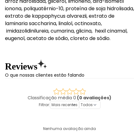
arroz hidrolisada, glicerol, limoneno, alfa-isometil
ionona, poliquatérnio-10, proteína de soja hidrolisada,
extrato de kappaphycus alvarezii, extrato de
laminaria saccharina, linalol, octinoxato,
imidazolidinilureia, cumarina, glicina, hexil cinamal,
eugenol, acetato de sódio, cloreto de sódio.
Reviews
O que nossas clientes estão falando
Classificação média 0
(0 avaliações)
Filtrar:
Nenhuma avaliação ainda