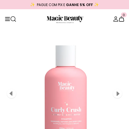
PAGUE COM PIX E
GANHE 5% OFF
0