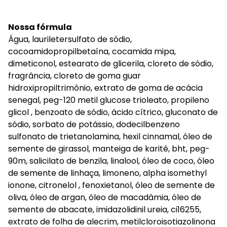
Nossa fórmula
Água, lauriletersulfato de sódio,
cocoamidopropilbetaína, cocamida mipa,
dimeticonol, estearato de glicerila, cloreto de sódio,
fragrância, cloreto de goma guar
hidroxipropiltrimônio, extrato de goma de acácia
senegal, peg-120 metil glucose trioleato, propileno
glicol , benzoato de sódio, ácido cítrico, gluconato de
sódio, sorbato de potássio, dodecilbenzeno
sulfonato de trietanolamina, hexil cinnamal, óleo de
semente de girassol, manteiga de karité, bht, peg-
90m, salicilato de benzila, linalool, óleo de coco, óleo
de semente de linhaça, limoneno, alpha isomethyl
ionone, citronelol , fenoxietanol, óleo de semente de
oliva, óleo de argan, óleo de macadâmia, óleo de
semente de abacate, imidazolidinil ureia, ci16255,
extrato de folha de alecrim, metilcloroisotiazolinona