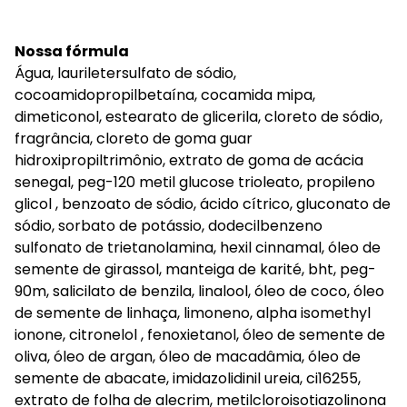
Nossa fórmula
Água, lauriletersulfato de sódio,
cocoamidopropilbetaína, cocamida mipa,
dimeticonol, estearato de glicerila, cloreto de sódio,
fragrância, cloreto de goma guar
hidroxipropiltrimônio, extrato de goma de acácia
senegal, peg-120 metil glucose trioleato, propileno
glicol , benzoato de sódio, ácido cítrico, gluconato de
sódio, sorbato de potássio, dodecilbenzeno
sulfonato de trietanolamina, hexil cinnamal, óleo de
semente de girassol, manteiga de karité, bht, peg-
90m, salicilato de benzila, linalool, óleo de coco, óleo
de semente de linhaça, limoneno, alpha isomethyl
ionone, citronelol , fenoxietanol, óleo de semente de
oliva, óleo de argan, óleo de macadâmia, óleo de
semente de abacate, imidazolidinil ureia, ci16255,
extrato de folha de alecrim, metilcloroisotiazolinona