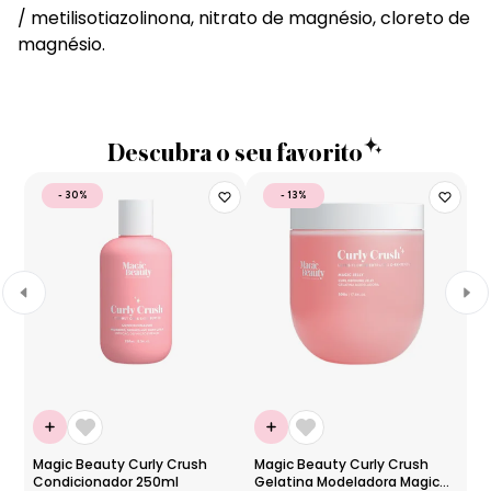
/ metilisotiazolinona, nitrato de magnésio, cloreto de
magnésio.
Descubra o seu favorito
- 30%
- 13%
Magic Beauty Curly Crush
Magic Beauty Curly Crush
Ma
Condicionador 250ml
Gelatina Modeladora Magic
S