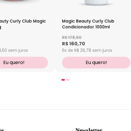
auty Curly Club Magic
Magic Beauty Curly Club
g
Condicionador 1000ml
R$ 178,50
R$ 160,70
3,50
sem juros
6x de R$ 26,78
sem juros
Eu quero!
Eu quero!
os
Newsletter