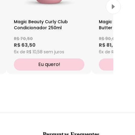
Magic Beauty Curly Club
Magic Beauty Cu
Condicionador 250ml
Butter Máscara
R$ 70,50
R$ 90,00
R$ 63,50
R$ 81,00
6x de R$ 10,58
sem juros
6x de R$ 13,50
se
Eu quero!
Eu q
Perguntas Frequentes