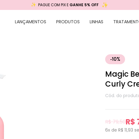
PAGUE COM PIX E
GANHE 5% OFF
LANÇAMENTOS
PRODUTOS
LINHAS
TRATAMENT
-10%
Magic Be
Curly C
Cód. do produt
R$ 
R$ 79,50
6x de R$ 11,93
s