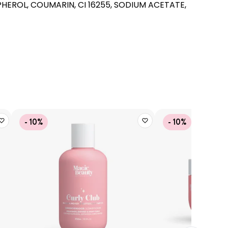
EROL, COUMARIN, CI 16255, SODIUM ACETATE,
- 10%
- 10%