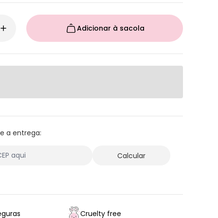
Adicionar à sacola
 e a entrega:
eguras
Cruelty free