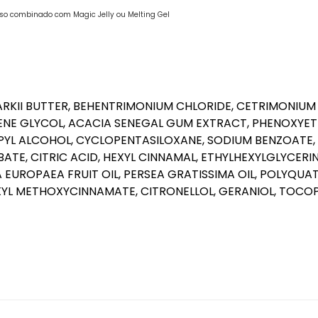
uso combinado com Magic Jelly ou Melting Gel
KII BUTTER, BEHENTRIMONIUM CHLORIDE, CETRIMONIUM 
LENE GLYCOL, ACACIA SENEGAL GUM EXTRACT, PHENOXYET
L ALCOHOL, CYCLOPENTASILOXANE, SODIUM BENZOATE, C
ATE, CITRIC ACID, HEXYL CINNAMAL, ETHYLHEXYLGLYCERIN
A EUROPAEA FRUIT OIL, PERSEA GRATISSIMA OIL, POLYQUAT
YL METHOXYCINNAMATE, CITRONELLOL, GERANIOL, TOCOPH