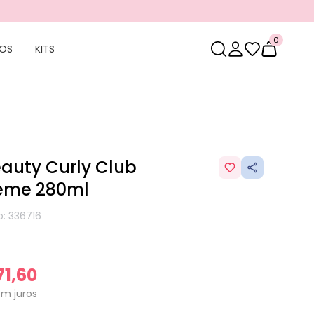
0
OS
KITS
auty Curly Club
reme 280ml
o: 336716
71,60
em juros