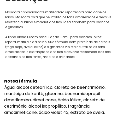
Máscara condicionante matizadora reparadora para cabelos
loiros. Máscara roxa que neutraliza os tons amarelados e devolve
resistência, brilho e maciez aos fios. Ideal também para brancos
e grisalhos.
A linha Blond Dream possui ação 3 em 1 para cabelos loiros:
repara, matiza e dá brilho. Sua fórmula com proteínas de cereais
(trigo, soja, aveia, arroz) e pigmentos violeta neutraliza os tons
amarelados e alaranjados dos fios e devolve resistência aos fios,
deixando os fios fortes, macios e brilhantes.
Nossa fórmula
Água, álcool cetearílico, cloreto de beentrimônio,
manteiga de karité, glicerina, beenamidopropil
dimetilamina, dimeticone, ácido lático, cloreto de
cetrimônio, álcool isopropílico, fragrância,
amodimeticone, ácido violet 43, extrato de aveia,