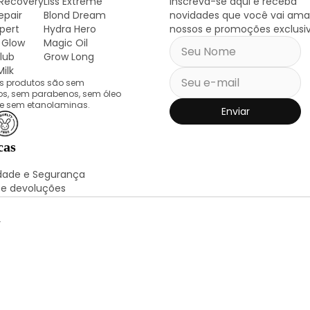
 Recovery
Liss Extreme
Inscreva-se aqui e receba
epair
Blond Dream
novidades que você vai ama
xpert
Hydra Hero
nossos e promoções exclusiv
 Glow
Magic Oil
lub
Grow Long
ilk
s produtos são sem
tos, sem parabenos, sem óleo
 e sem etanolaminas.
Enviar
cas
idade e Segurança
 e devoluções
.