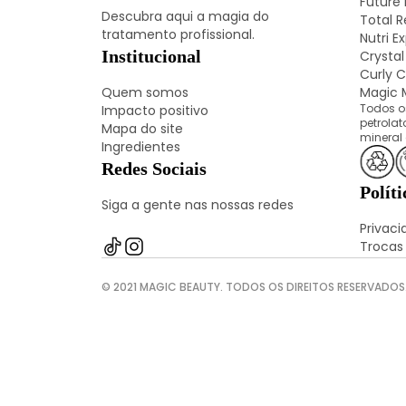
Future
Descubra aqui a magia do
Total R
tratamento profissional.
Nutri E
Institucional
Crystal
Curly C
Quem somos
Magic M
Todos o
Impacto positivo
petrola
Mapa do site
mineral
Ingredientes
Redes Sociais
Políti
Siga a gente nas nossas redes
Privac
Trocas
© 2021 MAGIC BEAUTY. TODOS OS DIREITOS RESERVADOS