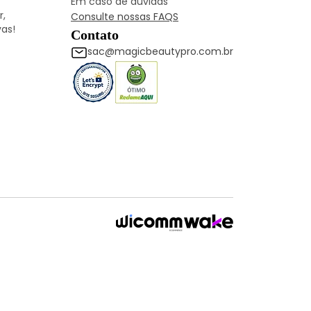
Em caso de dúvidas
r,
Consulte nossas FAQS
as!
Contato
sac@magicbeautypro.com.br