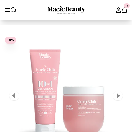
0
-8%