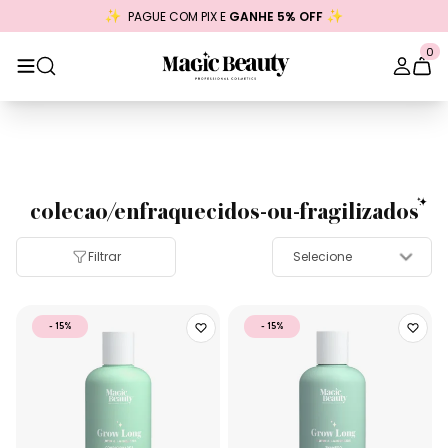
PAGUE COM PIX E
GANHE 5% OFF
0
colecao/enfraquecidos-ou-fragilizados
Filtrar
- 15%
- 15%