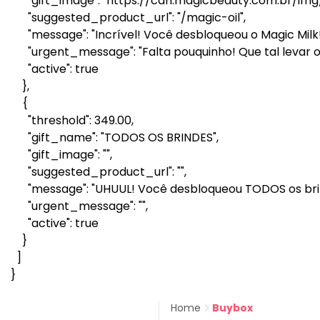
"gift_image": "https://cdn.magicbeauty.com.br/img/b
"suggested_product_url": "/magic-oil",
"message": "Incrível! Você desbloqueou o Magic Milk! 
"urgent_message": "Falta pouquinho! Que tal levar o
"active": true
},
{
"threshold": 349.00,
"gift_name": "TODOS OS BRINDES",
"gift_image": "",
"suggested_product_url": "",
"message": "UHUUL! Você desbloqueou TODOS os brin
"urgent_message": "",
"active": true
}
]
}
Home
Buybox