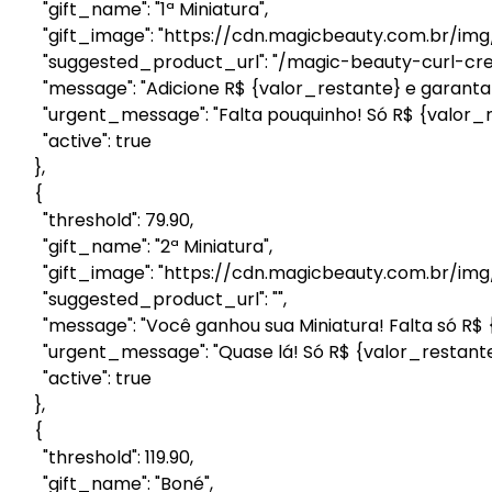
"gift_name": "1ª Miniatura",
"gift_image": "https://cdn.magicbeauty.com.br/img/b
"suggested_product_url": "/magic-beauty-curl-cre
"message": "Adicione R$ {valor_restante} e garanta s
"urgent_message": "Falta pouquinho! Só R$ {valor_res
"active": true
},
{
"threshold": 79.90,
"gift_name": "2ª Miniatura",
"gift_image": "https://cdn.magicbeauty.com.br/img/b
"suggested_product_url": "",
"message": "Você ganhou sua Miniatura! Falta só R$ {v
"urgent_message": "Quase lá! Só R$ {valor_restante} 
"active": true
},
{
"threshold": 119.90,
"gift_name": "Boné",