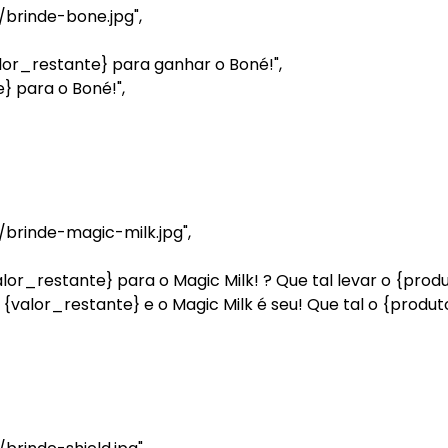
brinde-bone.jpg",
or_restante} para ganhar o Boné!",
 para o Boné!",
brinde-magic-milk.jpg",
or_restante} para o Magic Milk! ? Que tal levar o {prod
valor_restante} e o Magic Milk é seu! Que tal o {produt