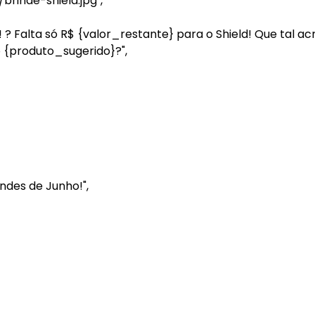
rinde-shield.jpg",
? Falta só R$ {valor_restante} para o Shield! Que tal a
 {produto_sugerido}?",
des de Junho!",