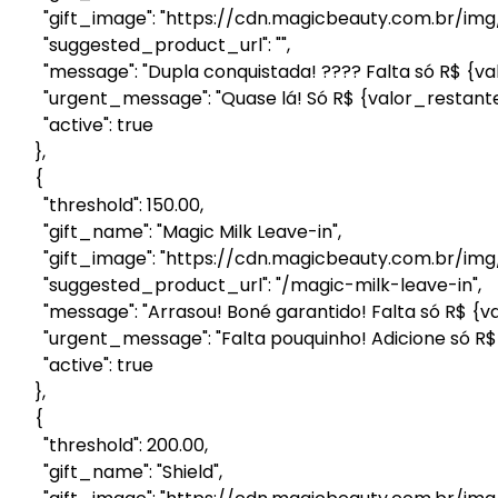
"gift_image": "https://cdn.magicbeauty.com.br/img/
"suggested_product_url": "",
"message": "Dupla conquistada! ???? Falta só R$ {val
"urgent_message": "Quase lá! Só R$ {valor_restante}
"active": true
},
{
"threshold": 150.00,
"gift_name": "Magic Milk Leave-in",
"gift_image": "https://cdn.magicbeauty.com.br/img/
"suggested_product_url": "/magic-milk-leave-in",
"message": "Arrasou! Boné garantido! Falta só R$ {val
"urgent_message": "Falta pouquinho! Adicione só R$ {
"active": true
},
{
"threshold": 200.00,
"gift_name": "Shield",