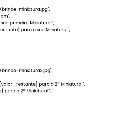
rinde-miniatura.jpg",
am",
ua primeira Miniatura!",
tante} para a sua Miniatura!",
rinde-miniatura2.jpg",
alor_restante} para a 2ª Miniatura!",
para a 2ª Miniatura!",